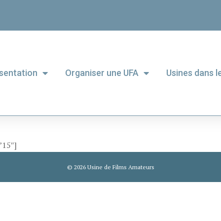
sentation
Organiser une UFA
Usines dans 
”15″]
© 2026 Usine de Films Amateurs