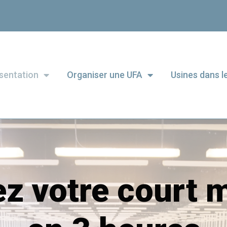
sentation
Organiser une UFA
Usines dans 
ez votre court 