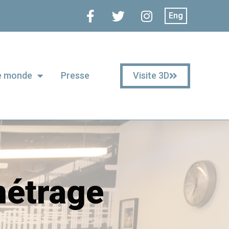
Eng
Visite 3D
le monde
Presse
métrage