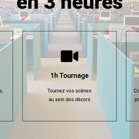
en 3 heures
1h Tournage
e,
Tournez vos scènes
Co
au sein des décors
pr