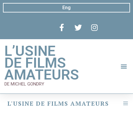
Eng
L’USINE
DE FILMS
AMATEURS
DE MICHEL GONDRY
L'USINE DE FILMS AMATEURS