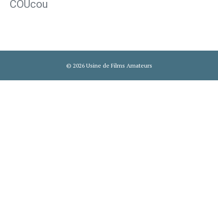
COUcou
© 2026 Usine de Films Amateurs